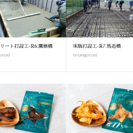
リート打設工-R6.鷹栖橋
床版打設工-R7.馬追橋
orized
Uncategorized