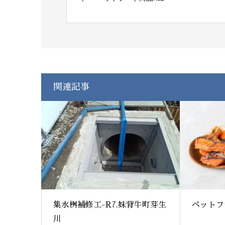
関連記事
集水桝補修工-R7.妹背牛町芽生
ペットフ
川