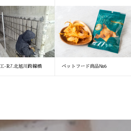
工-R7.北旭川跨線橋
ペットフード商品№6