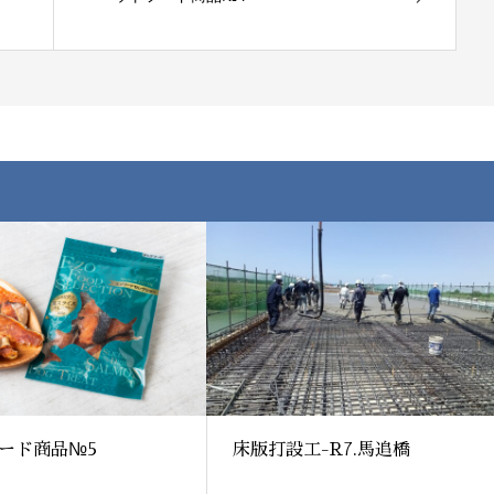
ード商品№5
床版打設工-R7.馬追橋