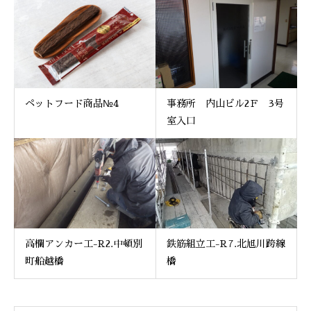
ペットフード商品№4
事務所 内山ビル2Ｆ 3号
室入口
高欄アンカー工-R2.中頓別
鉄筋組立工-R7.北旭川跨線
町船越橋
橋