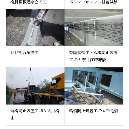
橋脚鋼板巻き立て工
ポリマーセメント付着試験
ひび割れ補修工
沓座拡幅工・落橋防止装置
工-R5.奈井江跨線橋
落橋防止装置工-R3.西川橋
落橋防止装置工-R4.千竜橋
④