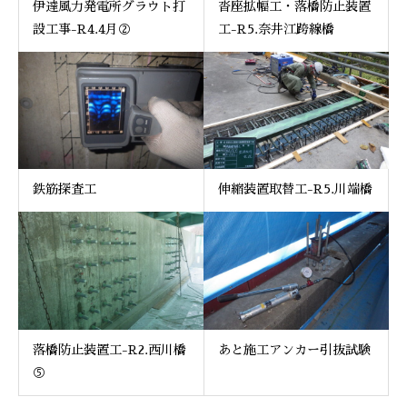
伊達風力発電所グラウト打
沓座拡幅工・落橋防止装置
設工事-R4.4月②
工-R5.奈井江跨線橋
鉄筋探査工
伸縮装置取替工-R5.川端橋
落橋防止装置工-R2.西川橋
あと施工アンカー引抜試験
⑤