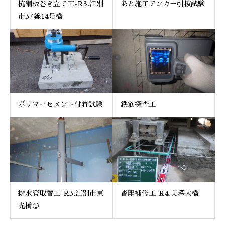
杭鋼板巻き立て工-R3.江別
あと施工アンカー引抜試験
市37線14号橋
ポリマーセメント付着試験
鉄筋探査工
排水管取替工-R3.江別市東
沓座補修工-R4.美深大橋
光橋①