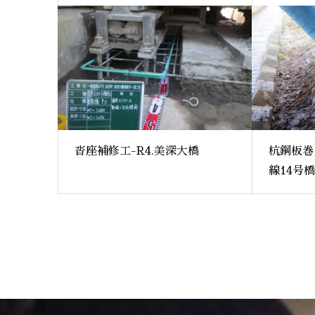
沓座補修工-R4.美深大橋
杭鋼板巻
線14号