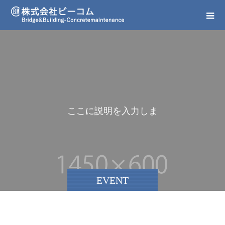
こ
こ
に
説
明
を
入
力
し
ま
す
EVENT