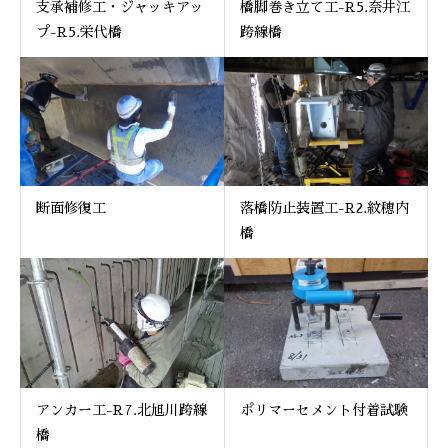
支承補修工・ジャッキアッ
橋脚巻き立て工-R5.奈井江
プ-R5.栄代橋
跨線橋
断面修復工
落橋防止装置工-R2.紋穂内
橋
アンカー工-R7.北旭川跨線
ポリマーセメント付着試験
橋